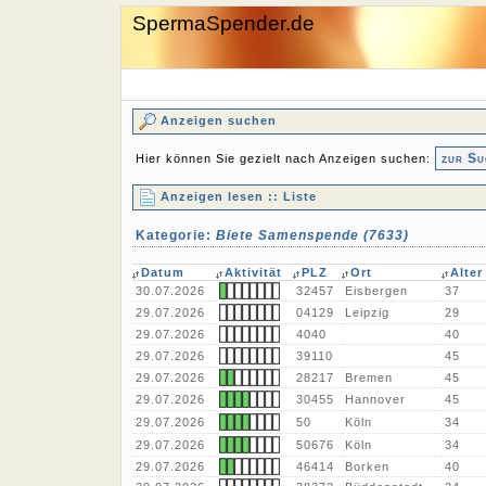
SpermaSpender.de
Anzeigen suchen
zur Su
Hier können Sie gezielt nach Anzeigen suchen:
Anzeigen lesen :: Liste
Kategorie:
Biete Samenspende (7633)
Datum
Aktivität
PLZ
Ort
Alter
30.07.2026
32457
Eisbergen
37
29.07.2026
04129
Leipzig
29
29.07.2026
4040
40
29.07.2026
39110
45
29.07.2026
28217
Bremen
45
29.07.2026
30455
Hannover
45
29.07.2026
50
Köln
34
29.07.2026
50676
Köln
34
29.07.2026
46414
Borken
40