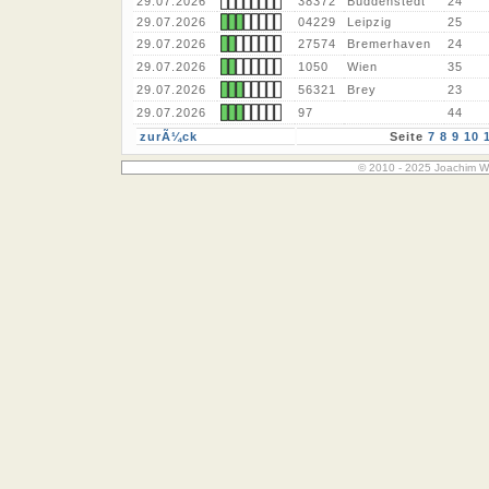
29.07.2026
38372
Büddenstedt
24
29.07.2026
04229
Leipzig
25
29.07.2026
27574
Bremerhaven
24
29.07.2026
1050
Wien
35
29.07.2026
56321
Brey
23
29.07.2026
97
44
zurÃ¼ck
Seite
7
8
9
10
© 2010 - 2025 Joachim W