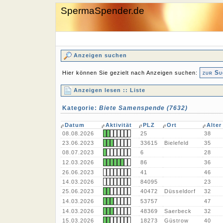
SpermaSpender.de
Anzeigen suchen
zur Su
Hier können Sie gezielt nach Anzeigen suchen:
Anzeigen lesen :: Liste
Kategorie:
Biete Samenspende (7632)
Datum
Aktivität
PLZ
Ort
Alter
08.08.2026
25
38
23.06.2023
33615
Bielefeld
35
08.07.2023
6
28
12.03.2026
86
36
26.06.2023
41
46
14.03.2026
84095
23
25.06.2023
40472
Düsseldorf
32
14.03.2026
53757
47
14.03.2026
48369
Saerbeck
32
15.03.2026
18273
Güstrow
40