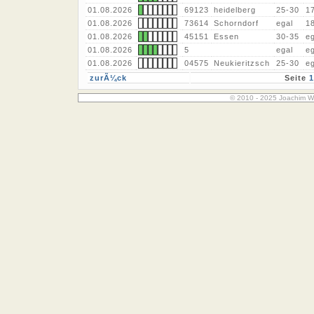
01.08.2026
69123
heidelberg
25-30
1
01.08.2026
73614
Schorndorf
egal
1
01.08.2026
45151
Essen
30-35
eg
01.08.2026
5
egal
eg
01.08.2026
04575
Neukieritzsch
25-30
eg
zurÃ¼ck
Seite
1
© 2010 - 2025 Joachim W