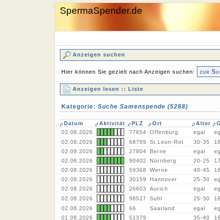
SpermaSpender.de
Anzeigen suchen
zur Su
Hier können Sie gezielt nach Anzeigen suchen:
Anzeigen lesen :: Liste
Kategorie:
Suche Samenspende (5288)
Datum
Aktivität
PLZ
Ort
Alter
G
02.08.2026
77654
Offenburg
egal
eg
02.08.2026
68789
St.Leon-Rot
30-35
1
02.08.2026
27804
Berne
egal
eg
02.08.2026
90402
Nürnberg
20-25
1
02.08.2026
59368
Werne
40-45
1
02.08.2026
30159
Hannover
25-30
eg
02.08.2026
26603
Aurich
egal
eg
02.08.2026
98527
Suhl
25-30
1
02.08.2026
66
Saarland
egal
eg
01.08.2026
51379
35-40
1