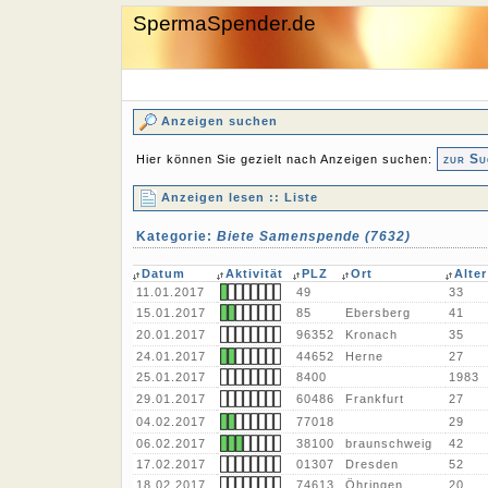
SpermaSpender.de
Anzeigen suchen
zur Su
Hier können Sie gezielt nach Anzeigen suchen:
Anzeigen lesen :: Liste
Kategorie:
Biete Samenspende (7632)
Datum
Aktivität
PLZ
Ort
Alter
11.01.2017
49
33
15.01.2017
85
Ebersberg
41
20.01.2017
96352
Kronach
35
24.01.2017
44652
Herne
27
25.01.2017
8400
1983
29.01.2017
60486
Frankfurt
27
04.02.2017
77018
29
06.02.2017
38100
braunschweig
42
17.02.2017
01307
Dresden
52
18.02.2017
74613
Öhringen
20