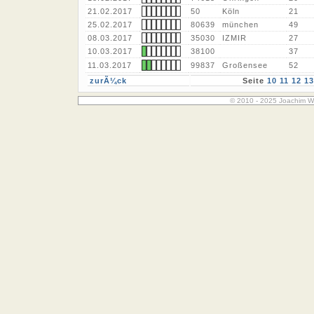
21.02.2017
50
Köln
21
25.02.2017
80639
münchen
49
08.03.2017
35030
IZMIR
27
10.03.2017
38100
37
11.03.2017
99837
Großensee
52
zurÃ¼ck
Seite
10
11
12
13
© 2010 - 2025 Joachim W