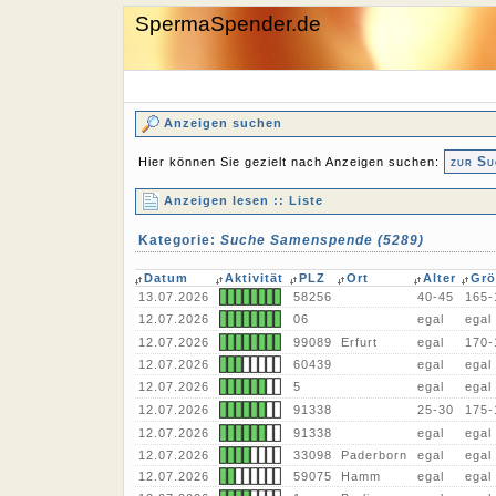
SpermaSpender.de
Anzeigen suchen
zur Su
Hier können Sie gezielt nach Anzeigen suchen:
Anzeigen lesen :: Liste
Kategorie:
Suche Samenspende (5289)
Datum
Aktivität
PLZ
Ort
Alter
Grö
13.07.2026
58256
40-45
165-
12.07.2026
06
egal
egal
12.07.2026
99089
Erfurt
egal
170-
12.07.2026
60439
egal
egal
12.07.2026
5
egal
egal
12.07.2026
91338
25-30
175-
12.07.2026
91338
egal
egal
12.07.2026
33098
Paderborn
egal
egal
12.07.2026
59075
Hamm
egal
egal