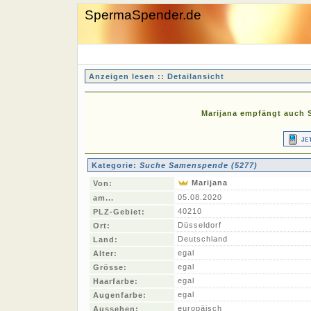
SpermaSpender.de
Anzeigen lesen :: Detailansicht
Marijana empfängt auch S
je
Kategorie:
Suche Samenspende (5277)
Marijana
Von:
05.08.2020
am...
40210
PLZ-Gebiet:
Düsseldorf
Ort:
Deutschland
Land:
egal
Alter:
egal
Grösse:
egal
Haarfarbe:
egal
Augenfarbe:
europäisch
Aussehen: