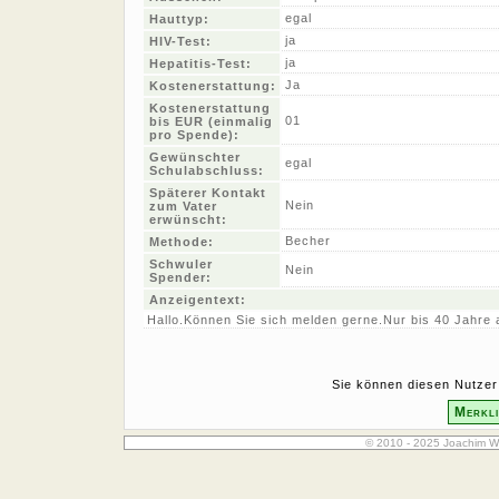
egal
Hauttyp:
ja
HIV-Test:
ja
Hepatitis-Test:
Ja
Kostenerstattung:
Kostenerstattung
01
bis EUR (einmalig
pro Spende):
Gewünschter
egal
Schulabschluss:
Späterer Kontakt
Nein
zum Vater
erwünscht:
Becher
Methode:
Schwuler
Nein
Spender:
Anzeigentext:
Hallo.Können Sie sich melden gerne.Nur bis 40 Jahre a
Sie können diesen Nutzer 
Merkli
© 2010 - 2025 Joachim W