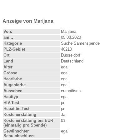
Anzeige von Marijana
Von:
Marijana
am...
05.08.2020
Kategorie
Suche Samenspende
PLZ-Gebiet
40210
Ort
Düsseldorf
Land
Deutschland
Alter
egal
Grösse
egal
Haarfarbe
egal
Augenfarbe
egal
Aussehen
europäisch
Hauttyp
egal
HIV-Test
ja
Hepatitis-Test
ja
Kostenerstattung
Ja
Kostenerstattung bis EUR
01
(einmalig pro Spende)
Gewünschter
egal
Schulabschluss