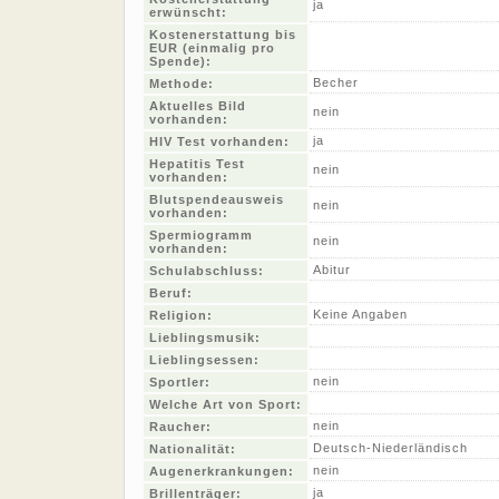
ja
erwünscht:
Kostenerstattung bis
EUR (einmalig pro
Spende):
Becher
Methode:
Aktuelles Bild
nein
vorhanden:
ja
HIV Test vorhanden:
Hepatitis Test
nein
vorhanden:
Blutspendeausweis
nein
vorhanden:
Spermiogramm
nein
vorhanden:
Abitur
Schulabschluss:
Beruf:
Keine Angaben
Religion:
Lieblingsmusik:
Lieblingsessen:
nein
Sportler:
Welche Art von Sport:
nein
Raucher:
Deutsch-Niederländisch
Nationalität:
nein
Augenerkrankungen:
ja
Brillenträger: