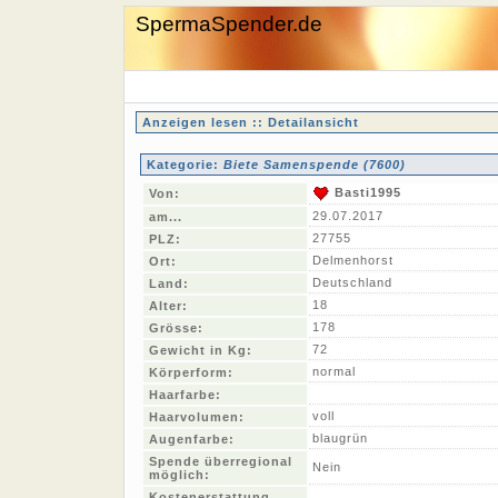
SpermaSpender.de
Anzeigen lesen :: Detailansicht
Kategorie:
Biete Samenspende (7600)
Basti1995
Von:
29.07.2017
am...
27755
PLZ:
Delmenhorst
Ort:
Deutschland
Land:
18
Alter:
178
Grösse:
72
Gewicht in Kg:
normal
Körperform:
Haarfarbe:
voll
Haarvolumen:
blaugrün
Augenfarbe:
Spende überregional
Nein
möglich:
Kostenerstattung