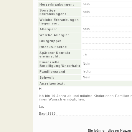
nein
Herzerkrankungen:
Sonstige
nein
Erkrankungen:
Welche Erkrankungen
liegen vor:
nein
Allergien:
Welche Allergie:
Blutgruppe:
Rhesus-Faktor:
Späterer Kontakt
Ja
erwünscht:
Finanzielle
Nein
Beteiligung/Unterhalt:
ledig
Familienstand:
Nein
Schwul:
Anzeigentext:
Hi,
ich bin 19 Jahre alt und möchte Kinderlosen-Familien
ihren Wunsch ermöglichen.
Lg,
Basti1995.
Sie können diesen Nutzer 