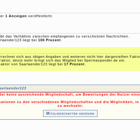
her
1 Anzeigen
veröffentlicht.
ibt das Verhältnis zwischen empfangenen zu verschickten Nachrichten.
rlaender123 liegt bei
100 Prozent
.
echnet sich aus obigen Angaben und weiteren nicht hier dargestellten Fakto
Faktor, desto mehr bringt sich das Mitglied bei Spermaspender.de ein.
aktor von Saarlaender123 liegt bei
17 Prozent
.
aarlaender123
ider keine ausreichende Mitgliedschaft, um Bewertungen der Nutzer ein
mationen zu den verschiedenen Mitgliedschaften und die Möglichkeit, in
zu wechseln:
Mitgliedschaften anzeigen