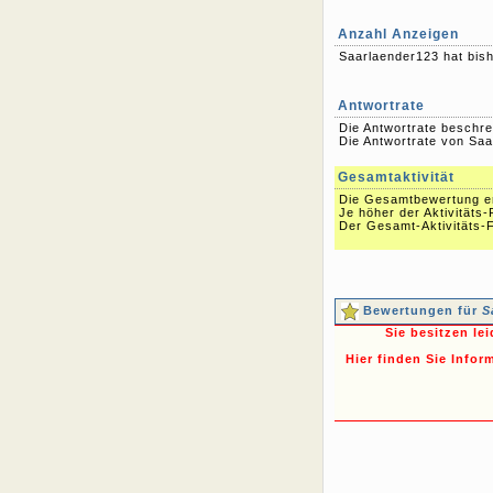
Anzahl Anzeigen
Saarlaender123 hat bis
Antwortrate
Die Antwortrate beschre
Die Antwortrate von Saa
Gesamtaktivität
Die Gesamtbewertung err
Je höher der Aktivitäts-
Der Gesamt-Aktivitäts-F
Bewertungen für
S
Sie besitzen le
Hier finden Sie Infor