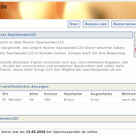
.de
Start
Anzeigen lesen
Anzeige eintra
tzer
Saarlaender123
nsicht zu dem Nutzer
Saarlaender123
.
 dargestellt, wie andere Nutzer Saarlaender123 bisher bewertet haben.
mit Saarlaender123 in Kontakt stehen, können auch Sie Ihre Bewertung
gestellte Aktivitäts-Faktor errechnet sich aus verschiedenen Angaben, wie
r, Anzahl der verschickten und erhaltenen Nachrichten und vieles mehr.
-Faktor, desto mehr bringt sich das Mitglied bei spermaspender.de ein.
3
veröffentlichte Anzeigen
Ort
Alter
Grösse
Haarfarbe
Augenfarbe
Method
St. Wendel
39
185
Braun
Grün
nach Ab
aender123
 letzte mal am
13.05.2026
bei Spermaspender.de online.