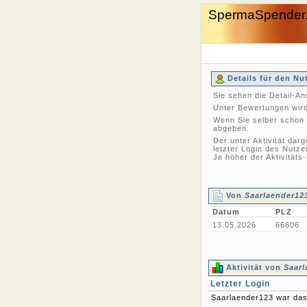
SpermaSpender
Details für den Nu
Sie sehen die Detail-A
Unter Bewertungen wird
Wenn Sie selber schon 
abgeben.
Der unter Aktivität dar
letzter Login des Nutze
Je höher der Aktivitäts
Von
Saarlaender12
Datum
PLZ
13.05.2026
66606
Aktivität von
Saarl
Letzter Login
Saarlaender123 war das