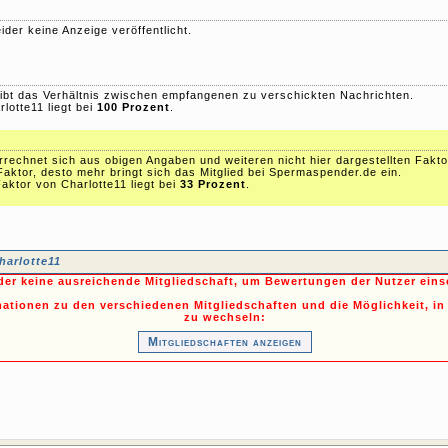
ider keine Anzeige veröffentlicht.
ibt das Verhältnis zwischen empfangenen zu verschickten Nachrichten.
lotte11 liegt bei
100 Prozent
.
echnet sich aus obigen Angaben und weiteren nicht hier dargestellten Fakto
Faktor, desto mehr bringt sich das Mitglied bei Spermaspender.de ein.
ktor von Charlotte11 liegt bei
33 Prozent
.
harlotte11
ider keine ausreichende Mitgliedschaft, um Bewertungen der Nutzer ein
mationen zu den verschiedenen Mitgliedschaften und die Möglichkeit, in
zu wechseln:
Mitgliedschaften anzeigen