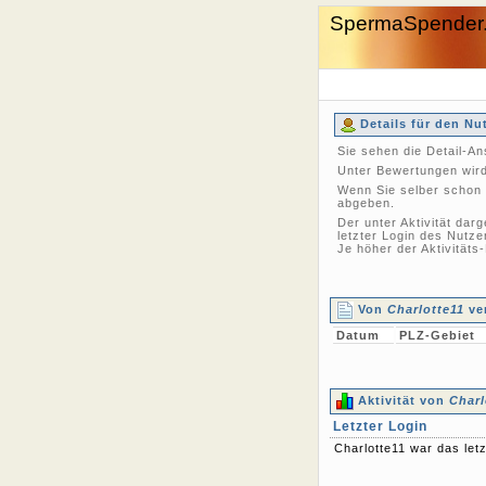
SpermaSpender
Details für den Nu
Sie sehen die Detail-A
Unter Bewertungen wird 
Wenn Sie selber schon 
abgeben.
Der unter Aktivität dar
letzter Login des Nutze
Je höher der Aktivitäts
Von
Charlotte11
ver
Datum
PLZ-Gebiet
Aktivität von
Charl
Letzter Login
Charlotte11 war das let