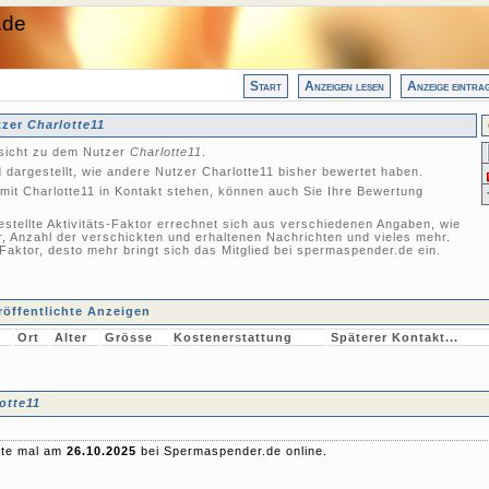
.de
Start
Anzeigen lesen
Anzeige eintra
tzer
Charlotte11
nsicht zu dem Nutzer
Charlotte11
.
dargestellt, wie andere Nutzer Charlotte11 bisher bewertet haben.
mit Charlotte11 in Kontakt stehen, können auch Sie Ihre Bewertung
gestellte Aktivitäts-Faktor errechnet sich aus verschiedenen Angaben, wie
r, Anzahl der verschickten und erhaltenen Nachrichten und vieles mehr.
-Faktor, desto mehr bringt sich das Mitglied bei spermaspender.de ein.
öffentlichte Anzeigen
Ort
Alter
Grösse
Kostenerstattung
Späterer Kontakt...
otte11
zte mal am
26.10.2025
bei Spermaspender.de online.