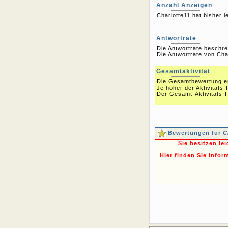
Anzahl Anzeigen
Charlotte11 hat bisher le
Antwortrate
Die Antwortrate beschre
Die Antwortrate von Char
Gesamtaktivität
Die Gesamtbewertung err
Je höher der Aktivitäts-
Der Gesamt-Aktivitäts-Fa
Bewertungen für
C
Sie besitzen le
Hier finden Sie Infor