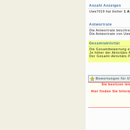
Anzahl Anzeigen
Uwe7019 hat bisher
1 A
Antwortrate
Die Antwortrate beschre
Die Antwortrate von Uwe
Gesamtaktivität
Die Gesamtbewertung err
Je höher der Aktivitäts-
Der Gesamt-Aktivitäts-F
Bewertungen für
U
Sie besitzen le
Hier finden Sie Infor