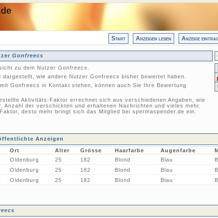
.de
Start
Anzeigen lesen
Anzeige eintra
tzer
Gonfreecs
nsicht zu dem Nutzer
Gonfreecs
.
 dargestellt, wie andere Nutzer Gonfreecs bisher bewertet haben.
mit Gonfreecs in Kontakt stehen, können auch Sie Ihre Bewertung
gestellte Aktivitäts-Faktor errechnet sich aus verschiedenen Angaben, wie
r, Anzahl der verschickten und erhaltenen Nachrichten und vieles mehr.
-Faktor, desto mehr bringt sich das Mitglied bei spermaspender.de ein.
ffentlichte Anzeigen
Ort
Alter
Grösse
Haarfarbe
Augenfarbe
Oldenburg
25
182
Blond
Blau
B
Oldenburg
25
182
Blond
Blau
B
Oldenburg
25
182
Blond
Blau
B
reecs