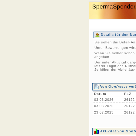
SpermaSpender
Details für den Nu
Sie sehen die Detail-A
Unter Bewertungen wird
Wenn Sie selber schon 
abgeben.
Der unter Aktivität dar
letzter Login des Nutze
Je höher der Aktivitäts
Von
Gonfreecs
verö
Datum
PLZ
03.06.2026
26122
03.03.2026
26122
23.07.2023
26122
Aktivität von
Gonf