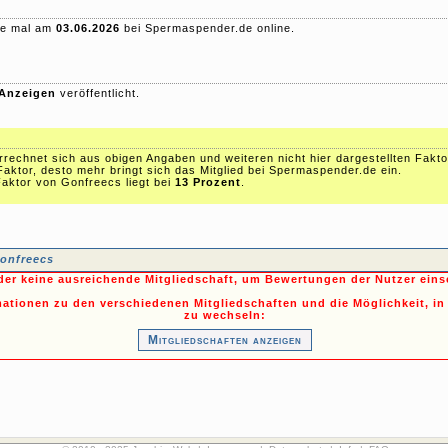
te mal am
03.06.2026
bei Spermaspender.de online.
 Anzeigen
veröffentlicht.
echnet sich aus obigen Angaben und weiteren nicht hier dargestellten Fakto
Faktor, desto mehr bringt sich das Mitglied bei Spermaspender.de ein.
aktor von Gonfreecs liegt bei
13 Prozent
.
onfreecs
ider keine ausreichende Mitgliedschaft, um Bewertungen der Nutzer ein
mationen zu den verschiedenen Mitgliedschaften und die Möglichkeit, in
zu wechseln:
Mitgliedschaften anzeigen