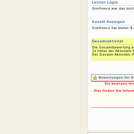
Letzter Login
Gonfreecs war das letz
Anzahl Anzeigen
Gonfreecs hat bisher
3
Gesamtaktivität
Die Gesamtbewertung err
Je höher der Aktivitäts-
Der Gesamt-Aktivitäts-F
Bewertungen für
G
Sie besitzen le
Hier finden Sie Infor