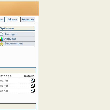
gen
Mobile
Anmelden
Optionen
Anzeigen
Aktivität
Bewertungen
Methode
Details
echer
echer
echer