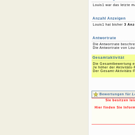
Louis1 war das letzte 
Anzahl Anzeigen
Louis1 hat bisher
3 Anz
Antwortrate
Die Antwortrate beschre
Die Antwortrate von Loui
Gesamtaktivität
Die Gesamtbewertung err
Je höher der Aktivitäts-
Der Gesamt-Aktivitäts-F
Bewertungen für
L
Sie besitzen le
Hier finden Sie Infor