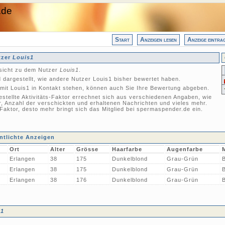
.de
Start
Anzeigen lesen
Anzeige eintra
tzer
Louis1
nsicht zu dem Nutzer
Louis1
.
 dargestellt, wie andere Nutzer Louis1 bisher bewertet haben.
mit Louis1 in Kontakt stehen, können auch Sie Ihre Bewertung abgeben.
gestellte Aktivitäts-Faktor errechnet sich aus verschiedenen Angaben, wie
r, Anzahl der verschickten und erhaltenen Nachrichten und vieles mehr.
-Faktor, desto mehr bringt sich das Mitglied bei spermaspender.de ein.
ntlichte Anzeigen
Ort
Alter
Grösse
Haarfarbe
Augenfarbe
Erlangen
38
175
Dunkelblond
Grau-Grün
Erlangen
38
175
Dunkelblond
Grau-Grün
Erlangen
38
176
Dunkelblond
Grau-Grün
s1