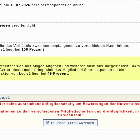
mal am
15.07.2026
bei Spermaspender.de online.
eigen
veröffentlicht.
ibt das Verhältnis zwischen empfangenen zu verschickten Nachrichten.
s1 liegt bei
100 Prozent
.
echnet sich aus obigen Angaben und weiteren nicht hier dargestellten Fakto
Faktor, desto mehr bringt sich das Mitglied bei Spermaspender.de ein.
aktor von Louis1 liegt bei
49 Prozent
.
ouis1
ider keine ausreichende Mitgliedschaft, um Bewertungen der Nutzer ein
mationen zu den verschiedenen Mitgliedschaften und die Möglichkeit, in
zu wechseln:
Mitgliedschaften anzeigen