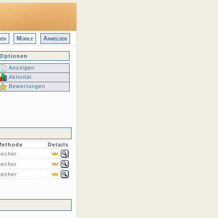
gen
Mobile
Anmelden
Optionen
Anzeigen
Aktivität
Bewertungen
Methode
Details
Becher
Becher
Becher