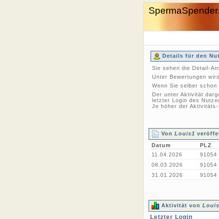
SpermaSpender
Details für den Nu
Sie sehen die Detail-A
Unter Bewertungen wird
Wenn Sie selber schon 
Der unter Aktivität dar
letzter Login des Nutze
Je höher der Aktivitäts
Von
Louis1
veröffe
Datum
PLZ
11.04.2026
91054
08.03.2026
91054
31.01.2026
91054
Aktivität von
Loui
Letzter Login