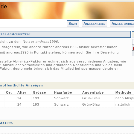
.de
Start
Anzeigen lesen
Anzeige eintra
tzer
andreas1996
nsicht zu dem Nutzer
andreas1996
.
 dargestellt, wie andere Nutzer andreas1996 bisher bewertet haben.
mit andreas1996 in Kontakt stehen, können auch Sie Ihre Bewertung
gestellte Aktivitäts-Faktor errechnet sich aus verschiedenen Angaben, wie
r, Anzahl der verschickten und erhaltenen Nachrichten und vieles mehr.
-Faktor, desto mehr bringt sich das Mitglied bei spermaspender.de ein.
röffentlichte Anzeigen
Ort
Alter
Grösse
Haarfarbe
Augenfarbe
Methode
24
193
Schwarz
Grün-Blau
nach Absp
24
193
Schwarz
Grün-Blau
natürlich
eas1996