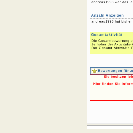
andreas1996 war das le
Anzahl Anzeigen
andreas1996 hat bishe
Gesamtaktivität
Die Gesamtbewertung err
Je höher der Aktivitäts-
Der Gesamt-Aktivitäts-F
Bewertungen für
a
Sie besitzen le
Hier finden Sie Infor