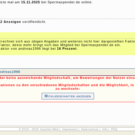
tzte mal am
15.11.2025
bei Spermaspender.de online.
r
2 Anzeigen
veröffentlicht.
echnet sich aus obigen Angaben und weiteren nicht hier dargestellten Fakto
Faktor, desto mehr bringt sich das Mitglied bei Spermaspender.de ein.
aktor von andreas1996 liegt bei
16 Prozent
.
ndreas1996
ider keine ausreichende Mitgliedschaft, um Bewertungen der Nutzer ein
mationen zu den verschiedenen Mitgliedschaften und die Möglichkeit, in
zu wechseln:
Mitgliedschaften anzeigen
© 2010 - 2025 Joachim Welz |
Impressum
|
Datenschutz
|
Info
|
FAQ