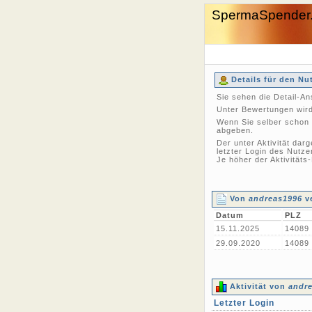
SpermaSpender
Details für den Nu
Sie sehen die Detail-A
Unter Bewertungen wird
Wenn Sie selber schon 
abgeben.
Der unter Aktivität dar
letzter Login des Nutze
Je höher der Aktivitäts
Von
andreas1996
ve
Datum
PLZ
15.11.2025
14089
29.09.2020
14089
Aktivität von
andr
Letzter Login