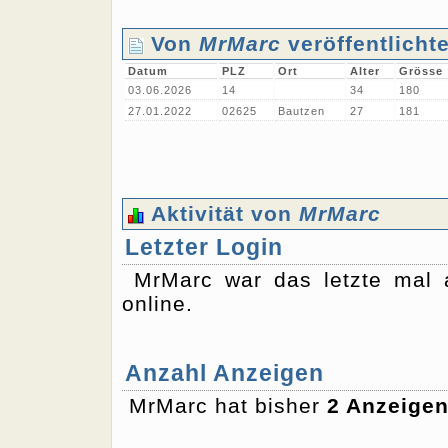
Von
MrMarc
veröffentlicht
Datum
PLZ
Ort
Alter
Grösse
03.06.2026
14
34
180
27.01.2022
02625
Bautzen
27
181
Aktivität von
MrMarc
Letzter Login
MrMarc war das letzte ma
online.
Anzahl Anzeigen
MrMarc hat bisher
2 Anzeige