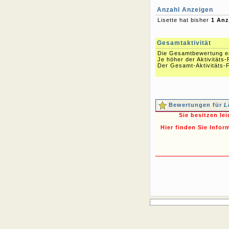
Anzahl Anzeigen
Lisette hat bisher
1 Anz
Gesamtaktivität
Die Gesamtbewertung err
Je höher der Aktivitäts-
Der Gesamt-Aktivitäts-Fa
Bewertungen für
L
Sie besitzen le
Hier finden Sie Infor