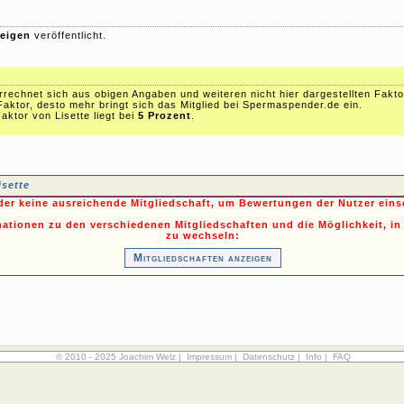
eigen
veröffentlicht.
echnet sich aus obigen Angaben und weiteren nicht hier dargestellten Fakto
Faktor, desto mehr bringt sich das Mitglied bei Spermaspender.de ein.
ktor von Lisette liegt bei
5 Prozent
.
isette
ider keine ausreichende Mitgliedschaft, um Bewertungen der Nutzer ein
mationen zu den verschiedenen Mitgliedschaften und die Möglichkeit, in
zu wechseln:
Mitgliedschaften anzeigen
© 2010 - 2025 Joachim Welz |
Impressum
|
Datenschutz
|
Info
|
FAQ