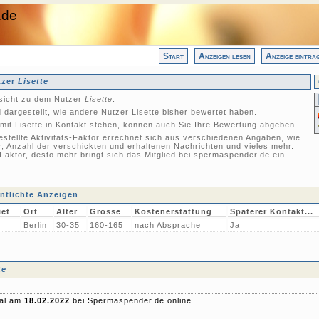
.de
Start
Anzeigen lesen
Anzeige eintra
tzer
Lisette
nsicht zu dem Nutzer
Lisette
.
dargestellt, wie andere Nutzer Lisette bisher bewertet haben.
mit Lisette in Kontakt stehen, können auch Sie Ihre Bewertung abgeben.
gestellte Aktivitäts-Faktor errechnet sich aus verschiedenen Angaben, wie
r, Anzahl der verschickten und erhaltenen Nachrichten und vieles mehr.
-Faktor, desto mehr bringt sich das Mitglied bei spermaspender.de ein.
ntlichte Anzeigen
et
Ort
Alter
Grösse
Kostenerstattung
Späterer Kontakt...
Berlin
30-35
160-165
nach Absprache
Ja
te
mal am
18.02.2022
bei Spermaspender.de online.