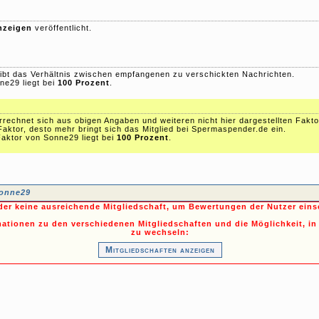
nzeigen
veröffentlicht.
ibt das Verhältnis zwischen empfangenen zu verschickten Nachrichten.
ne29 liegt bei
100 Prozent
.
echnet sich aus obigen Angaben und weiteren nicht hier dargestellten Fakto
Faktor, desto mehr bringt sich das Mitglied bei Spermaspender.de ein.
aktor von Sonne29 liegt bei
100 Prozent
.
onne29
ider keine ausreichende Mitgliedschaft, um Bewertungen der Nutzer ein
mationen zu den verschiedenen Mitgliedschaften und die Möglichkeit, in
zu wechseln:
Mitgliedschaften anzeigen