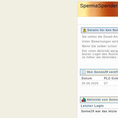
SpermaSpender
Details für den Nu
Sie sehen die Detail-A
Unter Bewertungen wird
Wenn Sie selber schon 
Der unter Aktivität dar
letzter Login des Nutze
Je höher der Aktivitäts
Von
Sonne29
veröf
Datum
PLZ-Geb
26.06.2025
07
Aktivität von
Sonn
Letzter Login
Sonne29 war das letzte