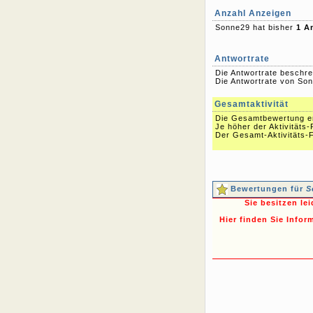
Anzahl Anzeigen
Sonne29 hat bisher
1 A
Antwortrate
Die Antwortrate beschre
Die Antwortrate von Son
Gesamtaktivität
Die Gesamtbewertung err
Je höher der Aktivitäts-
Der Gesamt-Aktivitäts-F
Bewertungen für
S
Sie besitzen le
Hier finden Sie Infor