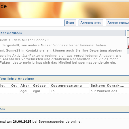
.de
Start
Anzeigen lesen
Anzeige eintra
tzer
Sonne29
nsicht zu dem Nutzer
Sonne29
.
 dargestellt, wie andere Nutzer Sonne29 bisher bewertet haben.
mit Sonne29 in Kontakt stehen, können auch Sie Ihre Bewertung abgeben.
gestellte Aktivitäts-Faktor errechnet sich aus verschiedenen Angaben, wie
r, Anzahl der verschickten und erhaltenen Nachrichten und vieles mehr.
-Faktor, desto mehr bringt sich das Mitglied bei spermaspender.de ein.
fentlichte Anzeigen
iet
Ort
Alter
Grösse
Kostenerstattung
Späterer Kontakt...
egal
egal
Ja
auf Wunsch des...
e29
 mal am
26.06.2025
bei Spermaspender.de online.