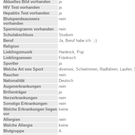
Aktuelles Bild vorhanden
ja
HIV Test vorhanden
ja
Hepatitis Test vorhanden
ja
Blutspendeausweis
nein
vorhanden
Spermiogramm vorhanden
nein
Schulabschluss
Studium
Beruf
Ja, Beruf habe ich. ;-)
Religion
Lieblingsmusik
Hardrock, Pop
Lieblingsessen
Fränkisch
Sportler
ja
Welche Art von Sport
diverses, Schwimmen, Radfahren, Laufen
Raucher
nein
Nationalität
Deutsch
Augenerkrankungen
nein
Brillenträger
ja
Herzerkrankungen
nein
Sonstige Erkrankungen
nein
Welche Erkrankungen liegen
keine
vor
Allergien
nein
Welche Allergie
keine
Blutgruppe
A