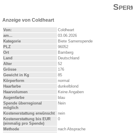
Sper
Anzeige von Coldheart
Von:
Coldheart
am...
03.06.2026
Kategorie
Biete Samenspende
PLZ
96052
Ort
Bamberg
Land
Deutschland
Alter
52
Grösse
176
Gewicht in Kg
85
Körperform
normal
Haarfarbe
dunkelblond
Haarvolumen
Keine Angaben
Augenfarbe
blau
Spende überregional
Nein
möglich
Kostenerstattung erwünscht
nein
Kostenerstattung bis EUR
0
(einmalig pro Spende)
Methode
nach Absprache