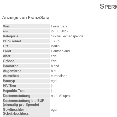
Sper
Anzeige von FranziSara
Von:
FranziSara
am...
27.03.2026
Kategorie
Suche Samenspende
PLZ-Gebiet
13355
Ort
Berlin
Land
Deutschland
Alter
egal
Grösse
egal
Haarfarbe
blond
Augenfarbe
blau
Aussehen
europäisch
Hauttyp
egal
HIV-Test
ja
Hepatitis-Test
ja
Kostenerstattung
nach Absprache
Kostenerstattung bis EUR
(einmalig pro Spende)
Gewünschter
egal
Schulabschluss