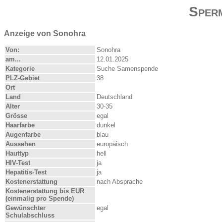
Sper
Anzeige von Sonohra
Von:
Sonohra
am...
12.01.2025
Kategorie
Suche Samenspende
PLZ-Gebiet
38
Ort
Land
Deutschland
Alter
30-35
Grösse
egal
Haarfarbe
dunkel
Augenfarbe
blau
Aussehen
europäisch
Hauttyp
hell
HIV-Test
ja
Hepatitis-Test
ja
Kostenerstattung
nach Absprache
Kostenerstattung bis EUR
(einmalig pro Spende)
Gewünschter
egal
Schulabschluss