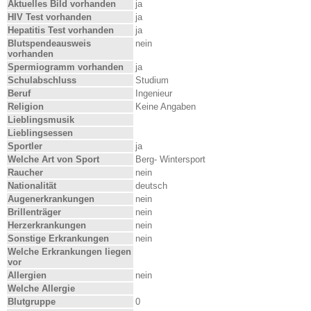
Aktuelles Bild vorhanden
ja
HIV Test vorhanden
ja
Hepatitis Test vorhanden
ja
Blutspendeausweis
nein
vorhanden
Spermiogramm vorhanden
ja
Schulabschluss
Studium
Beruf
Ingenieur
Religion
Keine Angaben
Lieblingsmusik
Lieblingsessen
Sportler
ja
Welche Art von Sport
Berg- Wintersport
Raucher
nein
Nationalität
deutsch
Augenerkrankungen
nein
Brillenträger
nein
Herzerkrankungen
nein
Sonstige Erkrankungen
nein
Welche Erkrankungen liegen
vor
Allergien
nein
Welche Allergie
Blutgruppe
0