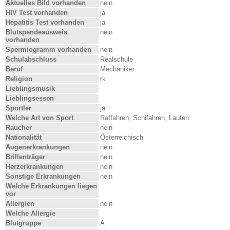
Aktuelles Bild vorhanden
nein
HIV Test vorhanden
ja
Hepatitis Test vorhanden
ja
Blutspendeausweis
nein
vorhanden
Spermiogramm vorhanden
nein
Schulabschluss
Realschule
Beruf
Mechaniker
Religion
rk
Lieblingsmusik
Lieblingsessen
Sportler
ja
Welche Art von Sport
Raffahren, Schifahren, Laufen
Raucher
nein
Nationalität
Österreichisch
Augenerkrankungen
nein
Brillenträger
nein
Herzerkrankungen
nein
Sonstige Erkrankungen
nein
Welche Erkrankungen liegen
vor
Allergien
nein
Welche Allergie
Blutgruppe
A