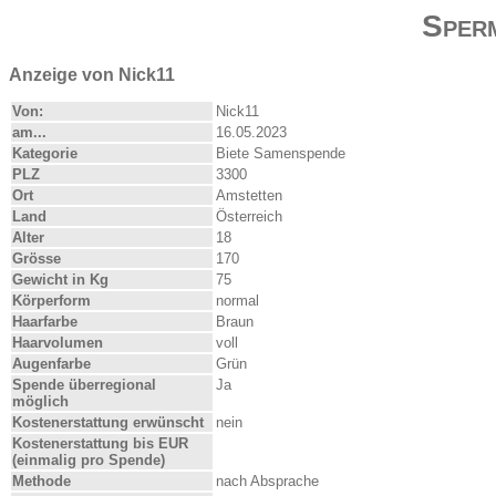
Sper
Anzeige von Nick11
Von:
Nick11
am...
16.05.2023
Kategorie
Biete Samenspende
PLZ
3300
Ort
Amstetten
Land
Österreich
Alter
18
Grösse
170
Gewicht in Kg
75
Körperform
normal
Haarfarbe
Braun
Haarvolumen
voll
Augenfarbe
Grün
Spende überregional
Ja
möglich
Kostenerstattung erwünscht
nein
Kostenerstattung bis EUR
(einmalig pro Spende)
Methode
nach Absprache