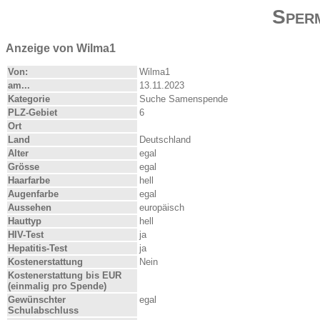
Sper
Anzeige von Wilma1
Von:
Wilma1
am...
13.11.2023
Kategorie
Suche Samenspende
PLZ-Gebiet
6
Ort
Land
Deutschland
Alter
egal
Grösse
egal
Haarfarbe
hell
Augenfarbe
egal
Aussehen
europäisch
Hauttyp
hell
HIV-Test
ja
Hepatitis-Test
ja
Kostenerstattung
Nein
Kostenerstattung bis EUR
(einmalig pro Spende)
Gewünschter
egal
Schulabschluss