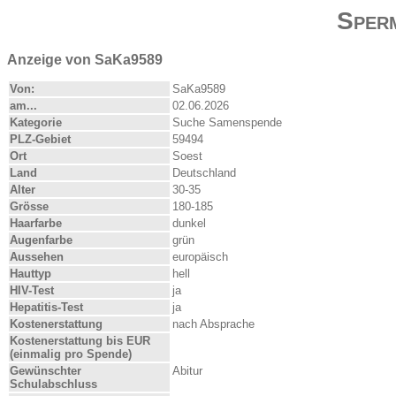
Sper
Anzeige von SaKa9589
Von:
SaKa9589
am...
02.06.2026
Kategorie
Suche Samenspende
PLZ-Gebiet
59494
Ort
Soest
Land
Deutschland
Alter
30-35
Grösse
180-185
Haarfarbe
dunkel
Augenfarbe
grün
Aussehen
europäisch
Hauttyp
hell
HIV-Test
ja
Hepatitis-Test
ja
Kostenerstattung
nach Absprache
Kostenerstattung bis EUR
(einmalig pro Spende)
Gewünschter
Abitur
Schulabschluss