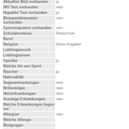
Aktuelles Bild vorhanden
ja
HIV Test vorhanden
nein
Hepatitis Test vorhanden
ja
Blutspendeausweis
nein
vorhanden
Spermiogramm vorhanden
nein
Schulabschluss
Realschule
Beruf
Religion
Keine Angaben
Lieblingsmusik
Lieblingsessen
Sportler
ja
Welche Art von Sport
Raucher
ja
Nationalität
Augenerkrankungen
nein
Brillenträger
nein
Herzerkrankungen
nein
Sonstige Erkrankungen
nein
Welche Erkrankungen liegen
vor
Allergien
nein
Welche Allergie
Blutgruppe