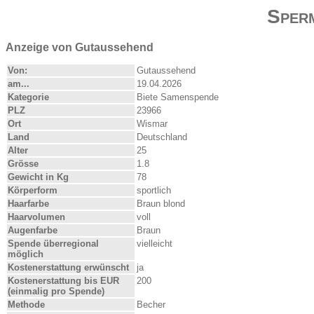
Sper
Anzeige von Gutaussehend
Von:
Gutaussehend
am...
19.04.2026
Kategorie
Biete Samenspende
PLZ
23966
Ort
Wismar
Land
Deutschland
Alter
25
Grösse
1.8
Gewicht in Kg
78
Körperform
sportlich
Haarfarbe
Braun blond
Haarvolumen
voll
Augenfarbe
Braun
Spende überregional
vielleicht
möglich
Kostenerstattung erwünscht
ja
Kostenerstattung bis EUR
200
(einmalig pro Spende)
Methode
Becher