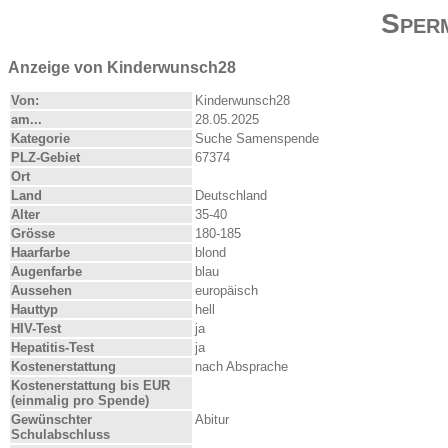
Sper
Anzeige von Kinderwunsch28
Von:
Kinderwunsch28
am...
28.05.2025
Kategorie
Suche Samenspende
PLZ-Gebiet
67374
Ort
Land
Deutschland
Alter
35-40
Grösse
180-185
Haarfarbe
blond
Augenfarbe
blau
Aussehen
europäisch
Hauttyp
hell
HIV-Test
ja
Hepatitis-Test
ja
Kostenerstattung
nach Absprache
Kostenerstattung bis EUR
(einmalig pro Spende)
Gewünschter
Abitur
Schulabschluss