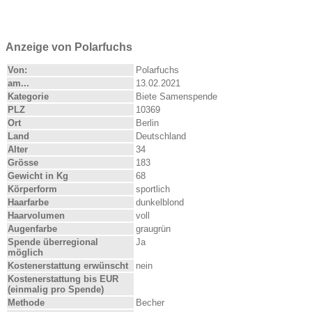
Anzeige von Polarfuchs
Von:
Polarfuchs
am...
13.02.2021
Kategorie
Biete Samenspende
PLZ
10369
Ort
Berlin
Land
Deutschland
Alter
34
Grösse
183
Gewicht in Kg
68
Körperform
sportlich
Haarfarbe
dunkelblond
Haarvolumen
voll
Augenfarbe
graugrün
Spende überregional
Ja
möglich
Kostenerstattung erwünscht
nein
Kostenerstattung bis EUR
(einmalig pro Spende)
Methode
Becher