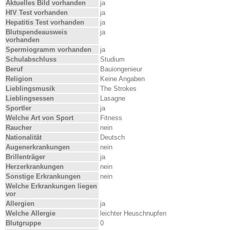
Aktuelles Bild vorhanden
ja
HIV Test vorhanden
ja
Hepatitis Test vorhanden
ja
Blutspendeausweis
ja
vorhanden
Spermiogramm vorhanden
ja
Schulabschluss
Studium
Beruf
Bauiongenieur
Religion
Keine Angaben
Lieblingsmusik
The Strokes
Lieblingsessen
Lasagne
Sportler
ja
Welche Art von Sport
Fitness
Raucher
nein
Nationalität
Deutsch
Augenerkrankungen
nein
Brillenträger
ja
Herzerkrankungen
nein
Sonstige Erkrankungen
nein
Welche Erkrankungen liegen
vor
Allergien
ja
Welche Allergie
leichter Heuschnupfen
Blutgruppe
0