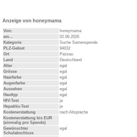
Anzeige von honeymama
Von:
honeymama
am...
02.06.2026
Kategorie
Suche Samenspende
PLZ-Gebiet
94032
Ort
Passau
Land
Deutschland
Alter
egal
Grösse
egal
Haarfarbe
egal
Augenfarbe
egal
Aussehen
egal
Hauttyp
egal
HIV-Test
ja
Hepatitis-Test
ja
Kostenerstattung
nach Absprache
Kostenerstattung bis EUR
(einmalig pro Spende)
Gewünschter
egal
Schulabschluss