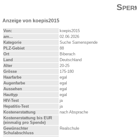
Sper
Anzeige von koepis2015
Von:
koepis2015
am...
02.06.2026
Kategorie
Suche Samenspende
PLZ-Gebiet
88
Ort
Biberach
Land
Deutschland
Alter
20-25
Grösse
175-180
Haarfarbe
egal
Augenfarbe
egal
Aussehen
egal
Hauttyp
egal
HIV-Test
ja
Hepatitis-Test
ja
Kostenerstattung
nach Absprache
Kostenerstattung bis EUR
(einmalig pro Spende)
Gewünschter
Realschule
Schulabschluss