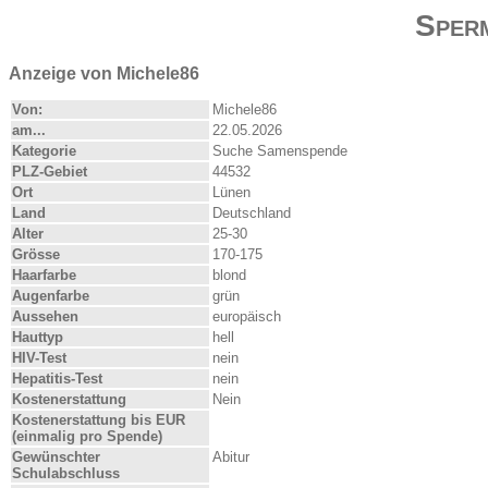
Sper
Anzeige von Michele86
Von:
Michele86
am...
22.05.2026
Kategorie
Suche Samenspende
PLZ-Gebiet
44532
Ort
Lünen
Land
Deutschland
Alter
25-30
Grösse
170-175
Haarfarbe
blond
Augenfarbe
grün
Aussehen
europäisch
Hauttyp
hell
HIV-Test
nein
Hepatitis-Test
nein
Kostenerstattung
Nein
Kostenerstattung bis EUR
(einmalig pro Spende)
Gewünschter
Abitur
Schulabschluss