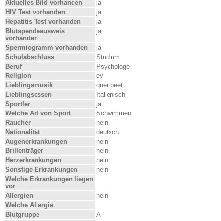
Aktuelles Bild vorhanden
ja
HIV Test vorhanden
ja
Hepatitis Test vorhanden
ja
Blutspendeausweis
ja
vorhanden
Spermiogramm vorhanden
ja
Schulabschluss
Studium
Beruf
Psychologe
Religion
ev
Lieblingsmusik
quer beet
Lieblingsessen
Italienisch
Sportler
ja
Welche Art von Sport
Schwimmen
Raucher
nein
Nationalität
deutsch
Augenerkrankungen
nein
Brillenträger
nein
Herzerkrankungen
nein
Sonstige Erkrankungen
nein
Welche Erkrankungen liegen
vor
Allergien
nein
Welche Allergie
Blutgruppe
A