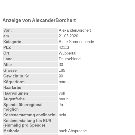
Anzeige von AlexanderBorchert
Von:
AlexanderBorchert
am...
21.03.2026
Kategorie
Biete Samenspende
PLZ
42113
Ort
Wuppertal
Land
Deutschland
Alter
30
Grösse
185
Gewicht in Kg
90
Körperform
normal
Haarfarbe
Haarvolumen
voll
Augenfarbe
braun
Spende überregional
Ja
möglich
Kostenerstattung erwünscht
nein
Kostenerstattung bis EUR
(einmalig pro Spende)
Methode
nach Absprache