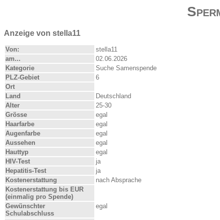
Sper
Anzeige von stella11
Von:
stella11
am...
02.06.2026
Kategorie
Suche Samenspende
PLZ-Gebiet
6
Ort
Land
Deutschland
Alter
25-30
Grösse
egal
Haarfarbe
egal
Augenfarbe
egal
Aussehen
egal
Hauttyp
egal
HIV-Test
ja
Hepatitis-Test
ja
Kostenerstattung
nach Absprache
Kostenerstattung bis EUR
(einmalig pro Spende)
Gewünschter
egal
Schulabschluss