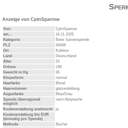
Sper
Anzeige von CptnSparrow
Von:
CptnSparrow
am...
16.11.2025
Kategorie
Biete Samenspende
PLZ
56068
Ort
Koblenz
Land
Deutschland
Alter
25
Grösse
190
Gewicht in Kg
95
Körperform
normal
Haarfarbe
Blond
Haarvolumen
glatzenbildung
Augenfarbe
Blau/Grau
Spende überregional
nach Absprache
möglich
Kostenerstattung erwünscht
ja
Kostenerstattung bis EUR
(einmalig pro Spende)
Methode
Becher