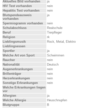
Aktuelles Bild vorhanden
ja
HIV Test vorhanden
nein
Hepatitis Test vorhanden
nein
Blutspendeausweis
ja
vorhanden
Spermiogramm vorhanden
nein
Schulabschluss
Realschule
Beruf
Tierpfleger
Religion
rk
Lieblingsmusik
Rock, Metal, Elektro
Lieblingsessen
Sportler
ja
Welche Art von Sport
Schwimmen
Raucher
nein
Nationalität
Deutsch
Augenerkrankungen
nein
Brillenträger
nein
Herzerkrankungen
nein
Sonstige Erkrankungen
nein
Welche Erkrankungen liegen
vor
Allergien
ja
Welche Allergie
Heuschnupfen
Blutgruppe
B