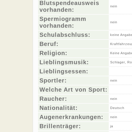
Blutspendeausweis
nein
vorhanden:
Spermiogramm
nein
vorhanden:
Schulabschluss:
keine Angab
Beruf:
Kraftfahrze
Religion:
Keine Angab
Lieblingsmusik:
Schlager, R
Lieblingsessen:
Sportler:
nein
Welche Art von Sport:
Raucher:
nein
Nationalität:
Deutsch
Augenerkrankungen:
nein
Brillenträger:
ja