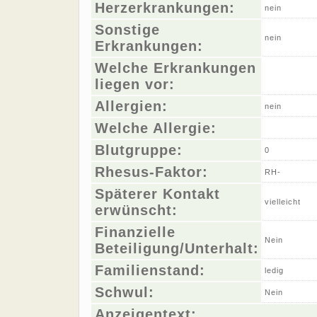
Herzerkrankungen:
nein
Sonstige
nein
Erkrankungen:
Welche Erkrankungen
liegen vor:
Allergien:
nein
Welche Allergie:
Blutgruppe:
0
Rhesus-Faktor:
RH-
Späterer Kontakt
vielleicht
erwünscht:
Finanzielle
Nein
Beteiligung/Unterhalt:
Familienstand:
ledig
Schwul:
Nein
Anzeigentext: