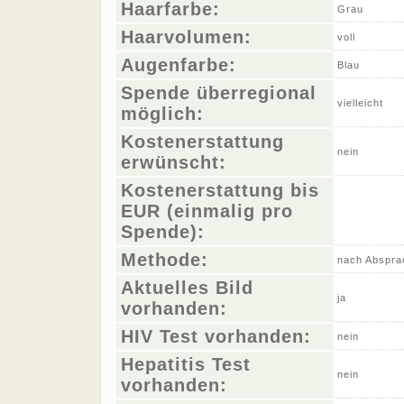
Haarfarbe:
Grau
Haarvolumen:
voll
Augenfarbe:
Blau
Spende überregional
vielleicht
möglich:
Kostenerstattung
nein
erwünscht:
Kostenerstattung bis
EUR (einmalig pro
Spende):
Methode:
nach Abspra
Aktuelles Bild
ja
vorhanden:
HIV Test vorhanden:
nein
Hepatitis Test
nein
vorhanden: