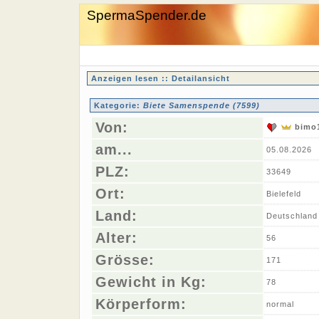
SpermaSpender.de
Anzeigen lesen :: Detailansicht
Kategorie:
Biete Samenspende (7599)
Von:
bimo
am...
05.08.2026
PLZ:
33649
Ort:
Bielefeld
Land:
Deutschland
Alter:
56
Grösse:
171
Gewicht in Kg:
78
Körperform:
normal