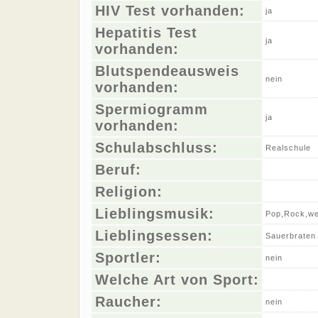
HIV Test vorhanden:
ja
Hepatitis Test
ja
vorhanden:
Blutspendeausweis
nein
vorhanden:
Spermiogramm
ja
vorhanden:
Schulabschluss:
Realschule
Beruf:
Religion:
Lieblingsmusik:
Pop,Rock,w
Lieblingsessen:
Sauerbraten
Sportler:
nein
Welche Art von Sport:
Raucher:
nein