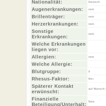
Nationalität:
Deutsch
Augenerkrankungen:
nein
Brillenträger:
nein
Herzerkrankungen:
nein
Sonstige
nein
Erkrankungen:
Welche Erkrankungen
liegen vor:
Allergien:
nein
Welche Allergie:
Blutgruppe:
0
Rhesus-Faktor:
Rh+
Späterer Kontakt
auf Wunsch 
erwünscht:
Finanzielle
Nein
Beteiligung/Unterhalt: