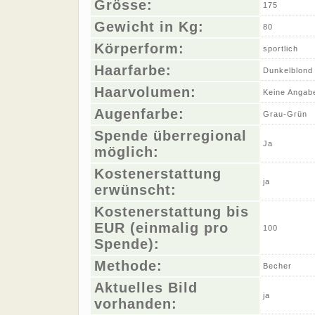
Grösse:
175
Gewicht in Kg:
80
Körperform:
sportlich
Haarfarbe:
Dunkelblond
Haarvolumen:
Keine Angab
Augenfarbe:
Grau-Grün
Spende überregional
Ja
möglich:
Kostenerstattung
ja
erwünscht:
Kostenerstattung bis
EUR (einmalig pro
100
Spende):
Methode:
Becher
Aktuelles Bild
ja
vorhanden: