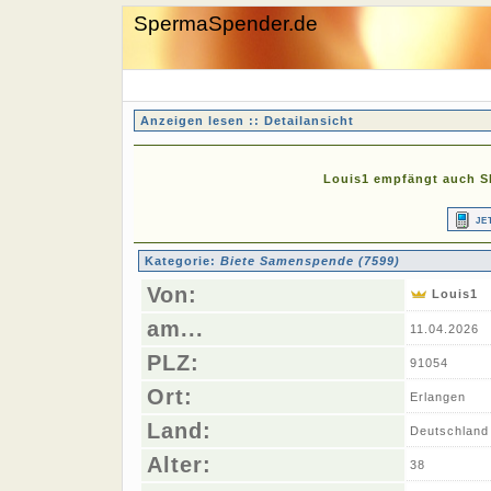
SpermaSpender.de
Anzeigen lesen :: Detailansicht
Louis1 empfängt auch SM
je
Kategorie:
Biete Samenspende (7599)
Von:
Louis1
am...
11.04.2026
PLZ:
91054
Ort:
Erlangen
Land:
Deutschland
Alter:
38