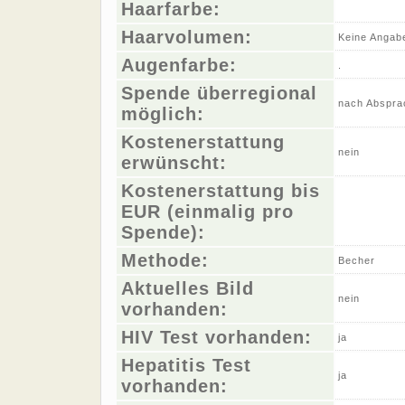
Haarfarbe:
Haarvolumen:
Keine Angab
Augenfarbe:
.
Spende überregional
nach Abspra
möglich:
Kostenerstattung
nein
erwünscht:
Kostenerstattung bis
EUR (einmalig pro
Spende):
Methode:
Becher
Aktuelles Bild
nein
vorhanden:
HIV Test vorhanden:
ja
Hepatitis Test
ja
vorhanden: