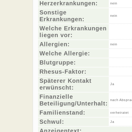
Herzerkrankungen:
nein
Sonstige
nein
Erkrankungen:
Welche Erkrankungen
liegen vor:
Allergien:
nein
Welche Allergie:
Blutgruppe:
Rhesus-Faktor:
Späterer Kontakt
Ja
erwünscht:
Finanzielle
nach Abspra
Beteiligung/Unterhalt:
Familienstand:
verheiratet
Schwul:
Ja
Anzeigentext: