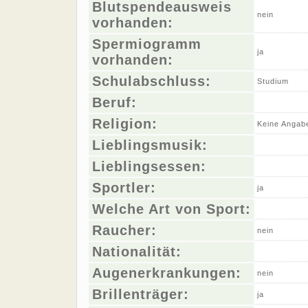
Blutspendeausweis
nein
vorhanden:
Spermiogramm
ja
vorhanden:
Schulabschluss:
Studium
Beruf:
Religion:
Keine Angab
Lieblingsmusik:
Lieblingsessen:
Sportler:
ja
Welche Art von Sport:
Raucher:
nein
Nationalität:
Augenerkrankungen:
nein
Brillenträger:
ja