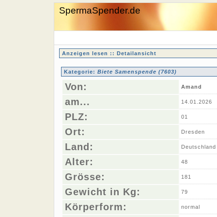
SpermaSpender.de
Anzeigen lesen :: Detailansicht
Kategorie:
Biete Samenspende (7603)
Von:
Amand
am...
14.01.2026
PLZ:
01
Ort:
Dresden
Land:
Deutschland
Alter:
48
Grösse:
181
Gewicht in Kg:
79
Körperform:
normal