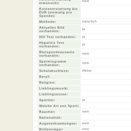
nein
erwünscht:
Kostenerstattung bis
EUR (einmalig pro
Spende):
natürlich
Methode:
Aktuelles Bild
ja
vorhanden:
ja
HIV Test vorhanden:
Hepatitis Test
ja
vorhanden:
Blutspendeausweis
nein
vorhanden:
Spermiogramm
nein
vorhanden:
Abitur
Schulabschluss:
Beruf:
Religion:
Lieblingsmusik:
Lieblingsessen:
ja
Sportler:
Welche Art von Sport:
nein
Raucher:
Nationalität:
nein
Augenerkrankungen:
nein
Brillenträger: