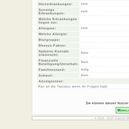
nein
Herzerkrankungen:
Sonstige
nein
Erkrankungen:
Welche Erkrankungen
liegen vor:
nein
Allergien:
Welche Allergie:
Blutgruppe:
Rhesus-Faktor:
Späterer Kontakt
Nein
erwünscht:
Finanzielle
Nein
Beteiligung/Unterhalt:
ledig
Familienstand:
Nein
Schwul:
Anzeigentext:
Ran an die Tastatur wenn ihr Fragen habt
Sie können diesen Nutzer 
Merkli
© 2010 - 2025 Joachim W