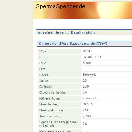
SpermaSpender.de
Anzeigen lesen :: Detailansicht
Kategorie:
Biete Samenspende (7604)
Bull1
Von:
07.06.2021
am...
8000
PLZ:
Ort:
Schweiz
Land:
28
Alter:
180
Grösse:
79
Gewicht in Kg:
sportlich
Körperform:
Braun
Haarfarbe:
voll
Haarvolumen:
Grün
Augenfarbe:
Spende überregional
Ja
möglich:
Kostenerstattung