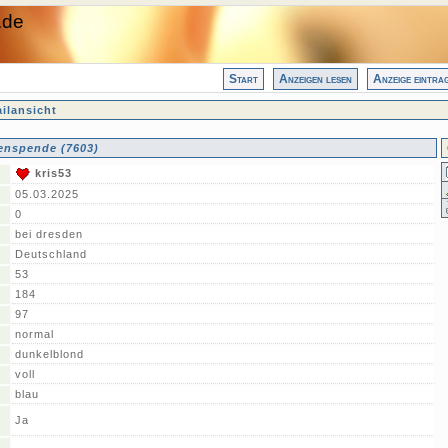
.de
Start
Anzeigen lesen
Anzeige eintra
ilansicht
enspende (7603)
kris53
05.03.2025
0
bei dresden
Deutschland
53
184
97
normal
dunkelblond
voll
blau
Ja