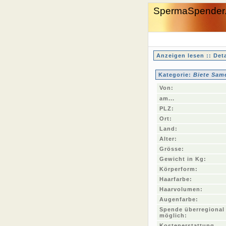
SpermaSpender
Anzeigen lesen :: Deta
Kategorie:
Biete Sam
Von:
am...
PLZ:
Ort:
Land:
Alter:
Grösse:
Gewicht in Kg:
Körperform:
Haarfarbe:
Haarvolumen:
Augenfarbe:
Spende überregional
möglich:
Kostenerstattung