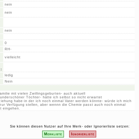
nein
nein
n
nein
0
RH-
vielleicht
t:
ledig
Nein
ilie mit vielen Zwillingsgeburten- auch aktuell
wunderschöner Töchter- hätte ich selbst so nicht erwartet
ziehung habe-in der ich noch einmal Vater werden könnte- würde ich mich
zur Verfügung stellen, aber wennn die Chemie passt auch noch einmal
t eingehen.
Sie können diesen Nutzer auf Ihre Merk- oder Ignorierliste setzen:
Merkliste
Ignorierliste