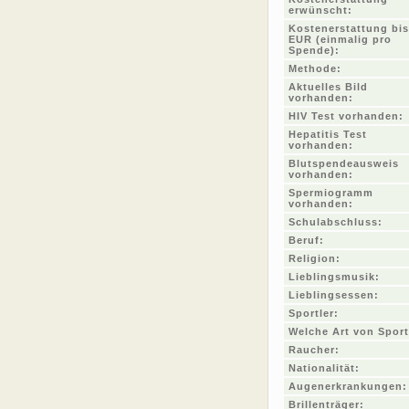
erwünscht:
Kostenerstattung bis
EUR (einmalig pro
Spende):
Methode:
Aktuelles Bild
vorhanden:
HIV Test vorhanden:
Hepatitis Test
vorhanden:
Blutspendeausweis
vorhanden:
Spermiogramm
vorhanden:
Schulabschluss:
Beruf:
Religion:
Lieblingsmusik:
Lieblingsessen:
Sportler:
Welche Art von Sport
Raucher:
Nationalität:
Augenerkrankungen:
Brillenträger: