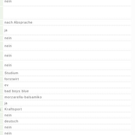
nein
nach Absprache
ja
nein
nein
nein
nein
Studium
forstwirt
ev
bad boys blue
morzarella-balsamiko
ja
Kraftsport
:
nein
deutsch
nein
nein