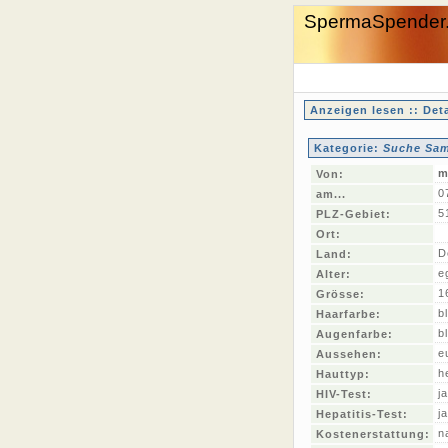
SpermaSpender
Anzeigen lesen :: Deta
Kategorie:
Suche Sam
m
Von:
0
am...
5
PLZ-Gebiet:
Ort:
D
Land:
e
Alter:
1
Grösse:
b
Haarfarbe:
b
Augenfarbe:
e
Aussehen:
he
Hauttyp:
ja
HIV-Test:
ja
Hepatitis-Test:
n
Kostenerstattung: