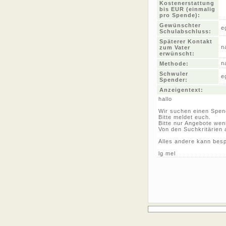
Kostenerstattung
bis EUR (einmalig
pro Spende):
Gewünschter
e
Schulabschluss:
Späterer Kontakt
n
zum Vater
erwünscht:
n
Methode:
Schwuler
e
Spender:
Anzeigentext:
hallo
Wir suchen einen Spen
Bitte meldet euch.
Bitte nur Angebote wen
Von den Suchkritärien 
Alles andere kann bes
lg mel