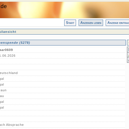
.de
Start
Anzeigen lesen
Anzeige eintra
ilansicht
enspende (5278)
aar0609
1.06.2026
eutschland
gal
gal
raun
lau
gal
gal
ach Absprache