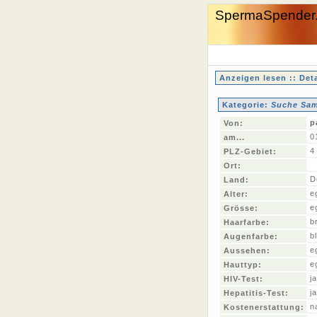
SpermaSpender
Anzeigen lesen :: Deta
Kategorie:
Suche Sam
p
Von:
0
am...
4
PLZ-Gebiet:
Ort:
D
Land:
e
Alter:
e
Grösse:
b
Haarfarbe:
b
Augenfarbe:
e
Aussehen:
e
Hauttyp:
ja
HIV-Test:
ja
Hepatitis-Test:
n
Kostenerstattung: