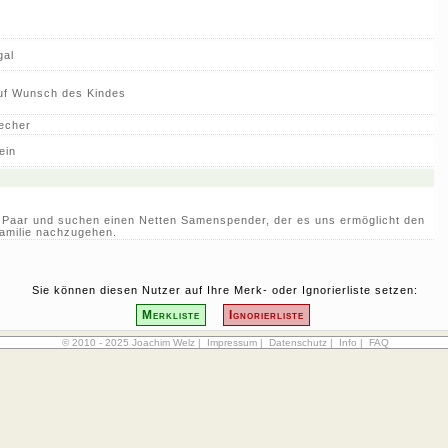
gal
uf Wunsch des Kindes
echer
ein
s Paar und suchen einen Netten Samenspender, der es uns ermöglicht den
amilie nachzugehen.
Sie können diesen Nutzer auf Ihre Merk- oder Ignorierliste setzen:
Merkliste
Ignorierliste
© 2010 - 2025 Joachim Welz |
Impressum
|
Datenschutz
|
Info
|
FAQ