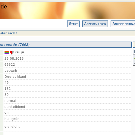
.de
Start
Anzeigen lesen
Anzeige eintra
ilansicht
enspende (7602)
Guju
26.08.2013
66822
Lebach
Deutschland
49
182
89
normal
dunkelblond
voll
blaugrün
vielleicht