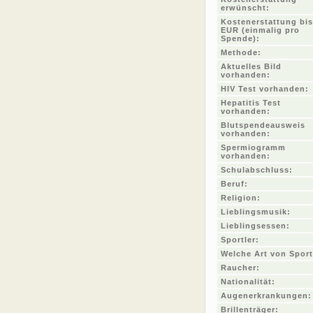
erwünscht:
Kostenerstattung bis
EUR (einmalig pro
Spende):
Methode:
Aktuelles Bild
vorhanden:
HIV Test vorhanden:
Hepatitis Test
vorhanden:
Blutspendeausweis
vorhanden:
Spermiogramm
vorhanden:
Schulabschluss:
Beruf:
Religion:
Lieblingsmusik:
Lieblingsessen:
Sportler:
Welche Art von Sport
Raucher:
Nationalität:
Augenerkrankungen:
Brillenträger: