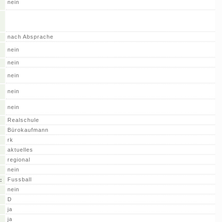
nein
nach Absprache
nein
nein
nein
nein
nein
Realschule
Bürokaufmann
rk
aktuelles
regional
nein
Fussball
:
nein
D
ja
ja