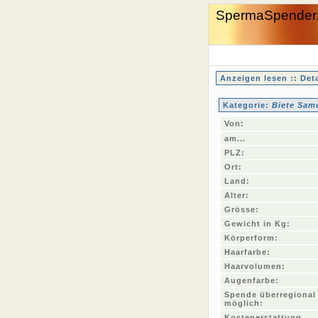
SpermaSpender
Anzeigen lesen :: Deta
Kategorie:
Biete Sam
Von:
am...
PLZ:
Ort:
Land:
Alter:
Grösse:
Gewicht in Kg:
Körperform:
Haarfarbe:
Haarvolumen:
Augenfarbe:
Spende überregional
möglich:
Kostenerstattung