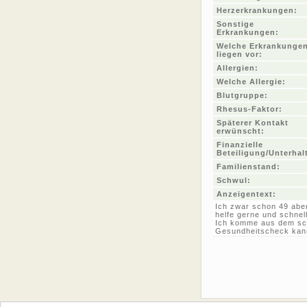
Herzerkrankungen:
Sonstige
Erkrankungen:
Welche Erkrankunge
liegen vor:
Allergien:
Welche Allergie:
Blutgruppe:
Rhesus-Faktor:
Späterer Kontakt
erwünscht:
Finanzielle
Beteiligung/Unterhal
Familienstand:
Schwul:
Anzeigentext:
Ich zwar schon 49 aber 
helfe gerne und schnel
Ich komme aus dem sc
Gesundheitscheck kann