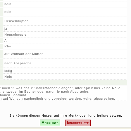
nein
nein
n
Heuschnupfen
ja
Heuschnupfen
A
Rh+
auf Wunsch der Mutter
nach Absprache
t:
ledig
Nein
noch fit was das \"Kindermachen\" angeht, alter spielt hier keine Rolle
l, entweder im Becher oder natur, je nach Absprache.
hönen Saarland
 auf Wunsch nachgelholt und vorgelegt werden, voher absprechen.
Sie können diesen Nutzer auf Ihre Merk- oder Ignorierliste setzen:
Merkliste
Ignorierliste
© 2010 - 2025 Joachim Welz |
Impressum
|
Datenschutz
|
Info
|
FAQ