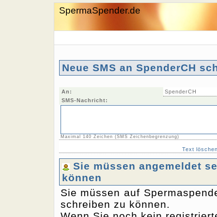
SpermaSpender.de
Neue SMS an SpenderCH sch
An:
SpenderCH
SMS-Nachricht:
Maximal 140 Zeichen (SMS Zeichenbegrenzung)
Text lösche
Sie müssen angemeldet sei
können
Sie müssen auf Spermaspende
schreiben zu können.
Wenn Sie noch kein registriert