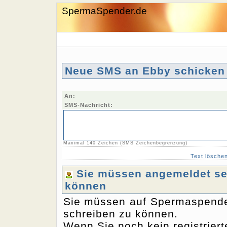
SpermaSpender.de
Neue SMS an Ebby schicken
An:
SMS-Nachricht:
Maximal 140 Zeichen (SMS Zeichenbegrenzung)
Text lösche
Sie müssen angemeldet sei
können
Sie müssen auf Spermaspende
schreiben zu können.
Wenn Sie noch kein registriert