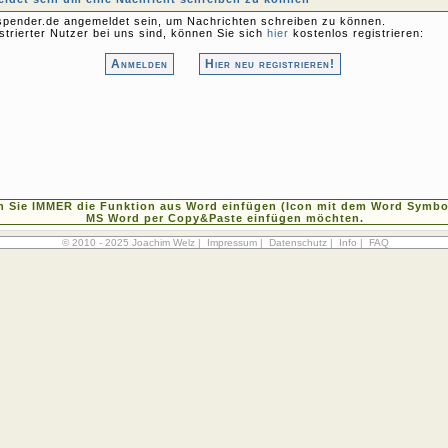
pender.de angemeldet sein, um Nachrichten schreiben zu können.
strierter Nutzer bei uns sind, können Sie sich
hier
kostenlos registrieren:
Anmelden
Hier neu registrieren!
n Sie IMMER die Funktion aus Word einfügen (Icon mit dem Word Symbol
MS Word per Copy&Paste einfügen möchten.
© 2010 - 2025 Joachim Welz |
Impressum
|
Datenschutz
|
Info
|
FAQ