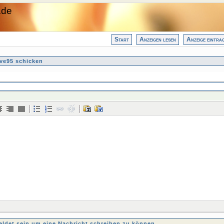
.de
Start
Anzeigen lesen
Anzeige eintra
ve95 schicken
det sein um eine Nachricht schreiben zu können