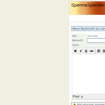
SpermaSpender
Neue Nachricht an ste
An:
steve95
Betreff:
Text:
Pfad
:
p
Sie müssen angemel