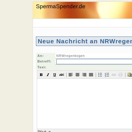
SpermaSpender.de
Neue Nachricht an NRWrege
An:
NRWregenbogen
Betreff:
Text: