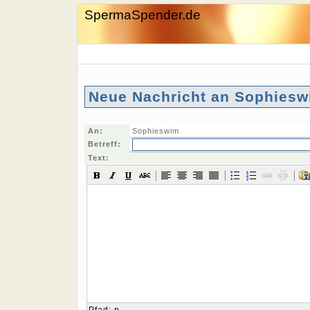
SpermaSpender.de
Neue Nachricht an Sophiesw
An:
Sophieswim
Betreff:
Text: