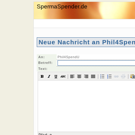
SpermaSpender.de
Neue Nachricht an Phil4Spe
An:
Phil4SpendU
Betreff:
Text: