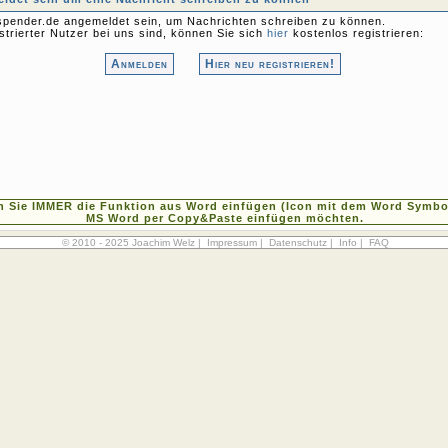
pender.de angemeldet sein, um Nachrichten schreiben zu können.
strierter Nutzer bei uns sind, können Sie sich
hier
kostenlos registrieren:
Anmelden
Hier neu registrieren!
n Sie IMMER die Funktion aus Word einfügen (Icon mit dem Word Symbol
MS Word per Copy&Paste einfügen möchten.
© 2010 - 2025 Joachim Welz |
Impressum
|
Datenschutz
|
Info
|
FAQ