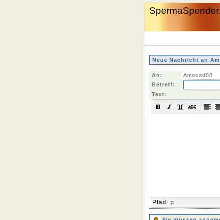
SpermaSpender
Neue Nachricht an Am
An:
Amocad88
Betreff:
Text:
Pfad
:
p
Sie müssen angemel