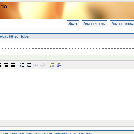
.de
Start
Anzeigen lesen
Anzeige eintra
ocad88 schicken
det sein um eine Nachricht schreiben zu können