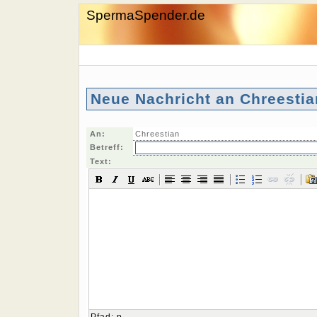
SpermaSpender.de
Neue Nachricht an Chreestia
An:
Chreestian
Betreff:
Text: