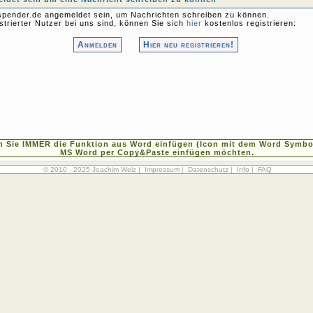
pender.de angemeldet sein, um Nachrichten schreiben zu können.
strierter Nutzer bei uns sind, können Sie sich
hier
kostenlos registrieren:
Anmelden
Hier neu registrieren!
n Sie IMMER die Funktion aus Word einfügen (Icon mit dem Word Symbol
MS Word per Copy&Paste einfügen möchten.
© 2010 - 2025 Joachim Welz |
Impressum
|
Datenschutz
|
Info
|
FAQ