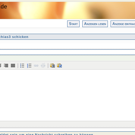
.de
Start
Anzeigen lesen
Anzeige eintra
thias3 schicken
det sein um eine Nachricht schreiben zu können