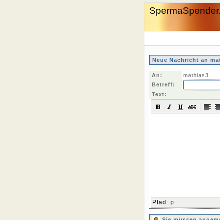
SpermaSpender
Neue Nachricht an ma
An:
mathias3
Betreff:
Text:
Pfad
:
p
Sie müssen angemel